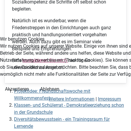
Sozialkompetenz die Schritte oft selbst schon
begleiten.
Natürlich ist es wunderbar, wenn die
Friedenstreppen in den Einrichtungen auch ganz
praktisch und handlungsorientiert vorgehalten
Wir benutzen Cookies
werden. Auch dazu gibt es im Seminar viele
Wir nutzen Cookies auf unserer Website. Einige von ihnen sind e
Beispiele und Empfehlungen.
Betrieb der Seite, während andere uns helfen, diese Website und
Nutzererfahrung zu verbessern (Tracking Cookies). Sie können s
Bitte
kontaktieren Sie mich
hier für ein
ob Sie die Cookies zulassen möchten. Bitte beachten Sie, dass 
unverbindliches Angebot.
womöglich nicht mehr alle Funktionalitäten der Seite zur Verfü
Akzeptieren
Ablehnen
Projektidee: Freundschaftswoche mit
Willkommensfest
Weitere Informationen
|
Impressum
Klassen- und Schülerrat - Demokratieerziehung schon
in der Grundschule
Diversitätsbewusstsein - ein Trainingsraum für
Lernende