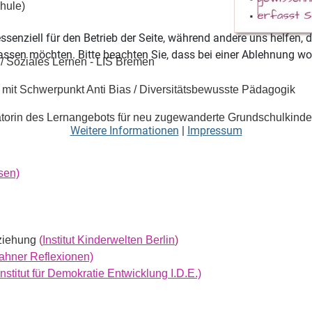
hule)
ssenziell für den Betrieb der Seite, während andere uns helfen,
assen möchten. Bitte beachten Sie, dass bei einer Ablehnung wom
ät / Soziales Lernen - LIS Bremen
in mit Schwerpunkt Anti Bias / Diversitätsbewusste Pädagogik
atorin des Lernangebots für neu zugewanderte Grundschulkinder
Weitere Informationen
|
Impressum
sen)
rziehung
(
Institut Kinderwelten Berlin
)
ahner Reflexionen)
Institut für Demokratie Entwicklung I.D.E.)