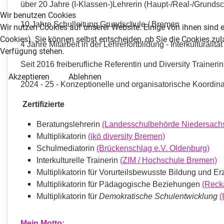
über 20 Jahre (I-Klassen-)Lehrerin (Haupt-/Real-/Grundsc
Wir benutzen Cookies
10 Jahre Schulleitung Grundschule / Bremen
Wir nutzen Cookies auf unserer Website. Einige von ihnen sind e
Cookies). Sie können selbst entscheiden, ob Sie die Cookies zul
4 Jahre Mitarbeit in der Lehrerfortbildung - Interkulturalit
Verfügung stehen.
Seit 2016 freiberufliche Referentin und Diversity Trainer
Akzeptieren
Ablehnen
2024 - 25 - Konzeptionelle und organisatorische Koordin
Zertifizierte
Beratungslehrerin
(Landesschulbehörde Niedersach
Multiplikatorin
(ikö diversity Bremen)
Schulmediatorin
(Brückenschlag e.V. Oldenburg)
Interkulturelle Trainerin
(ZIM / Hochschule Bremen)
Multiplikatorin für Vorurteilsbewusste Bildung und E
Multiplikatorin für Pädagogische Beziehungen
(Reck
Multiplikatorin für
Demokratische Schulentwicklung
(
Mein Motto: